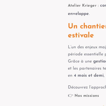
:
co
Atelier Krieger
enveloppe
.
Un chantier
estivale
L’un des enjeux maj
période essentielle p
Grâce à une
gestio
et les partenaires 
en
4 mois et demi
,
Découvrez l’approch
👉
Nos missions