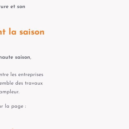
ture et son
t la saison
 haute saison
,
tre les entreprises
semble des travaux
 ampleur.
r la page :