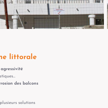
e littorale
e
agressivité
atiques…
rrosion des balcons
 plusieurs solutions