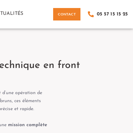
TUALITÉS
CONTACT
05 57 15 15 25
echnique en front
t d’une opération de
bruns, ces éléments
récise et rapide.
 une
mission complète