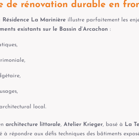
 de rénovation durable en fro
a
Résidence La Marinière
illustre parfaitement les enje
ments existants sur le Bassin d’Arcachon
:
atiques,
rimoniale,
gétaire,
usages,
architectural local.
 en
architecture littorale
,
Atelier Krieger
, basé à
La T
é à répondre aux défis techniques des bâtiments expos