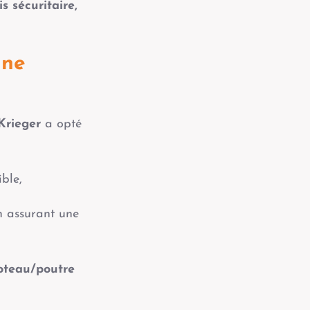
is sécuritaire,
une
 Krieger
a opté
ible,
en assurant une
oteau/poutre