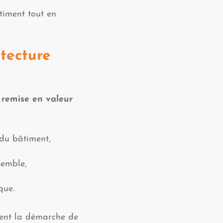
timent tout en
itecture
e
remise en valeur
e du bâtiment,
semble,
que.
ement la démarche de